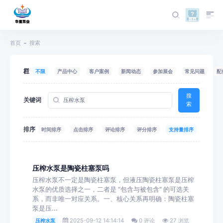
首页
搜索
栏目
不限
产品中心
客户案例
新闻动态
参加展会
常见问题
配
搜
关键词
索
排序
时间排序
点击排序
评论排序
评分排序
支持量排序
压榨水泵是陶瓷柱塞泵吗
压榨水泵不一定是陶瓷柱塞泵，但液压陶瓷柱塞泵是压榨
水泵的优质选择之一，二者是 “包含与被包含” 的可选关
系，而非唯一对应关系。一、核心关系再明确：陶瓷柱塞
泵是压...
2025-09-12 14:14:14
0 评论
27 浏览
压榨水泵