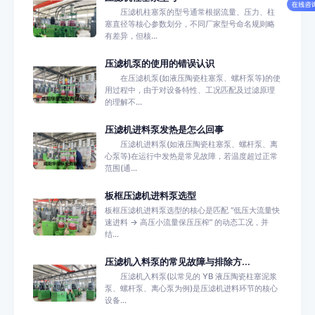
压滤机柱塞泵的型号通常根据流量、压力、柱
塞直径等核心参数划分，不同厂家型号命名规则略
有差异，但核...
压滤机泵的使用的错误认识
在压滤机泵(如液压陶瓷柱塞泵、螺杆泵等)的使
用过程中，由于对设备特性、工况匹配及过滤原理
的理解不...
压滤机进料泵发热是怎么回事
压滤机进料泵(如液压陶瓷柱塞泵、螺杆泵、离
心泵等)在运行中发热是常见故障，若温度超过正常
范围(通...
板框压滤机进料泵选型
板框压滤机进料泵选型的核心是匹配 “低压大流量快
速进料 → 高压小流量保压压榨” 的动态工况，并
结...
压滤机入料泵的常见故障与排除方...
压滤机入料泵(以常见的 YB 液压陶瓷柱塞泥浆
泵、螺杆泵、离心泵为例)是压滤机进料环节的核心
设备...