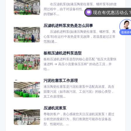
在压滤机泵(如液压陶瓷柱塞泵、螺杆泵等)的使
用过程中，由于对设备特性、工况匹配及过滤原理
现在有优惠活动么
的理解不...
压滤机进料泵发热是怎么回事
压滤机进料泵(如液压陶瓷柱塞泵、螺杆泵、离
心泵等)在运行中发热是常见故障，若温度超过正常
范围(通...
板框压滤机进料泵选型
板框压滤机进料泵选型的核心是匹配 “低压大流量快
速进料 → 高压小流量保压压榨” 的动态工况，并
结...
污泥柱塞泵工作原理
液压陶瓷柱塞泵是污泥柱塞泵中适配高浓度、高含
固量污泥（如市政污泥、工业污泥）的核心类型，
其工作原理围...
压滤机泥浆泵
尊敬的客户，衷心感谢您关注压滤机泥浆泵！通过
分析您的搜索行为，我们推测您可能存在设备选
型、性能对比、...