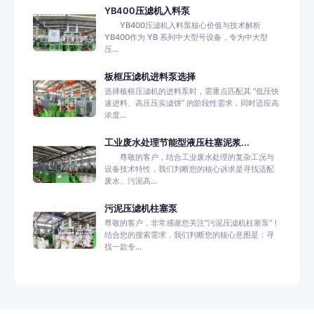
YB400压滤机入料泵
YB400压滤机入料泵核心价值与技术解析
YB400作为 YB 系列中大型号设备，专为中大型
压...
板框压滤机进料泵选择
选择板框压滤机的进料泵时，需重点匹配其 “低压快
速进料、高压压实滤饼” 的阶段性需求，同时适应高
浓度...
工业废水处理节能型液压柱塞泥浆...
尊敬的客户，结合工业废水处理的复杂工况与
设备技术特性，我们判断您的核心诉求是寻找适配
废水、污泥高...
污泥压滤机柱塞泵
尊敬的客户，非常感谢您关注“污泥压滤机柱塞泵”！
结合您的搜索需求，我们判断您的核心意图是：寻
找一款专...