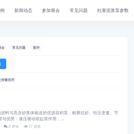
案例
新闻动态
参加展会
常见问题
柱塞泥浆泵参数
展会
常见问题
配件
索
支持量排序
滤进料与高含砂浆体输送的优选容积泵，耐磨抗砂、恒压变量、节
理与优势：液压驱动双缸双作用，...
0 评论
17 浏览