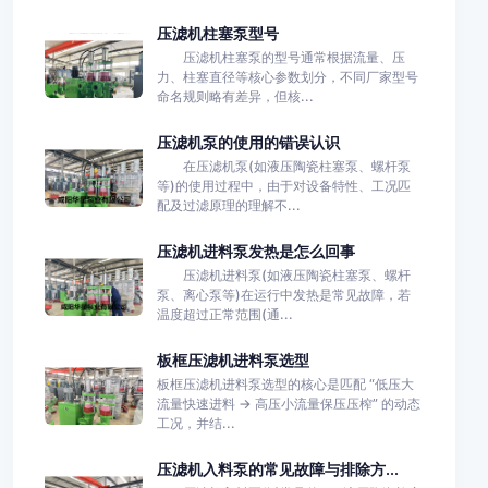
压滤机柱塞泵型号
压滤机柱塞泵的型号通常根据流量、压
力、柱塞直径等核心参数划分，不同厂家型号
命名规则略有差异，但核...
压滤机泵的使用的错误认识
在压滤机泵(如液压陶瓷柱塞泵、螺杆泵
等)的使用过程中，由于对设备特性、工况匹
配及过滤原理的理解不...
压滤机进料泵发热是怎么回事
压滤机进料泵(如液压陶瓷柱塞泵、螺杆
泵、离心泵等)在运行中发热是常见故障，若
温度超过正常范围(通...
板框压滤机进料泵选型
板框压滤机进料泵选型的核心是匹配 “低压大
流量快速进料 → 高压小流量保压压榨” 的动态
工况，并结...
压滤机入料泵的常见故障与排除方...