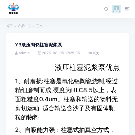
首页
产品中心
正文
YB液压陶瓷柱塞泥浆泵
admin
2025-08-05 17:25:35
0
次
液压柱塞泥浆泵优点
1、耐磨损:柱塞是氧化铝陶瓷烧制,经过
精细磨制而成,硬度为HLC8.5以上，表
面粗糙度0.4um。柱塞和输送的物料无
剪切运动. 适合输送含沙子及有固体颗
粒的物料。
2、自吸能力强：柱塞式抽真空方式，