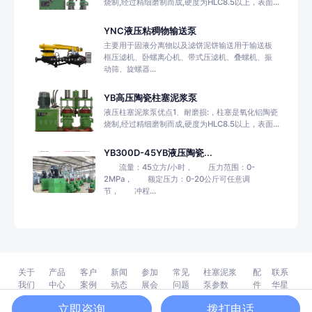
烧制,经过精细磨制而成,硬度为HLC8.5以上，表面...
YNC液压粘稠物输送泵
主要用于固液分离物以及滤饼泥饼输送用于输送板
框压滤机、卧螺离心机、带式压滤机、叠螺机、振
动筛、旋螺器...
YB高压陶瓷柱塞泥浆泵
液压柱塞泥浆泵优点1、耐磨损:，柱塞是氧化铝陶瓷
烧制,经过精细磨制而成,硬度为HLC8.5以上，表面...
YB300D-45YB液压陶瓷...
流量：45立方/小时， 压力范围：0-
2MPa， 额定压力：0-20公斤可任意调
节， 冲程...
关于
产品
客户
新闻
参加
常见
柱塞泥浆
配
联系
我们
中心
案例
动态
展会
问题
泵参数
件
华星
2026 ©
压滤机专用泵_液压陶瓷柱塞泥浆泵_咸阳华星泵业有限公司
陕ICP
立即咨询
拨打电话