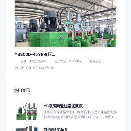
YB300D-45YB液压...
流量：45立方/小时， 压力范围：0-2MPa， 额定压力...
2025-08-05 14:17:36
热门资讯
YB液压陶瓷柱塞泥浆泵
液压柱塞泥浆泵优点1、耐磨损:柱塞是氧化铝陶瓷烧
制,经过精细磨制而成,硬度为HLC8.5以上，表面粗...
ZN智能变频泵