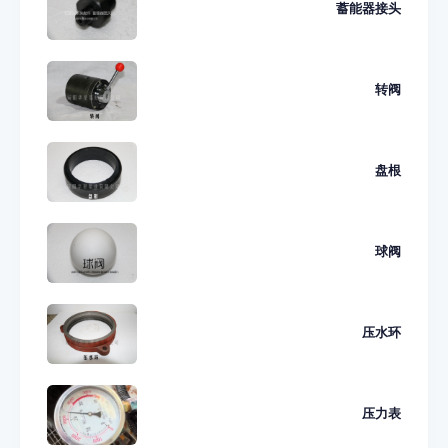
蓄能器接头
转阀
盘根
球阀
压水环
压力表